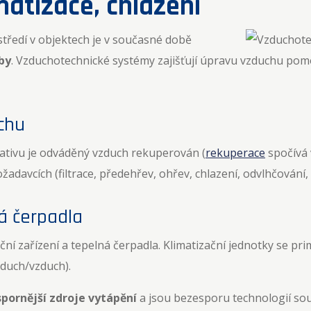
matizace, chlazení
ředí v objektech je v současné době
by
. Vzduchotechnické systémy zajišťují úpravu vzduchu pom
chu
lativu je odváděný vzduch rekuperován (
rekuperace
spočívá 
davcích (filtrace, předehřev, ohřev, chlazení, odvlhčování, zv
ná čerpadla
ční zařízení a tepelná čerpadla. Klimatizační jednotky se pr
vzduch/vzduch).
pornější zdroje vytápění
a jsou bezesporu technologií sou