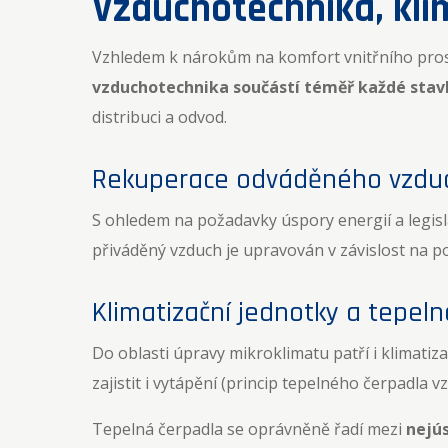
Vzduchotechnika, kli
Vzhledem k nárokům na komfort vnitřního prost
vzduchotechnika součástí téměř každé stav
distribuci a odvod.
Rekuperace odváděného vzdu
S ohledem na požadavky úspory energií a legis
přiváděný vzduch je upravován v závislost na poža
Klimatizační jednotky a tepel
Do oblasti úpravy mikroklimatu patří i klimatiza
zajistit i vytápění (princip tepelného čerpadla 
Tepelná čerpadla se oprávněně řadí mezi
nejús