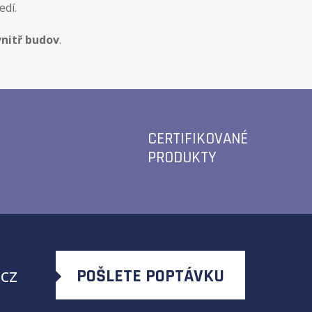
edí.
nitř budov
.
CERTIFIKOVANÉ
PRODUKTY
cz
POŠLETE POPTÁVKU